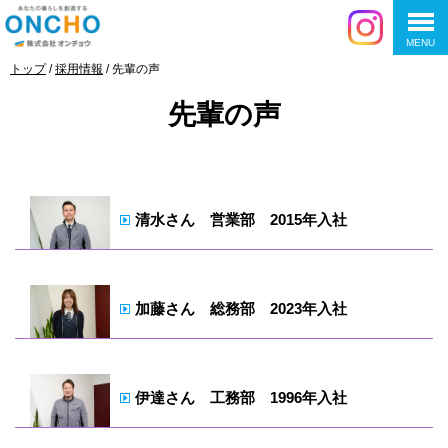
MENU
このページの本文へ
現
トップ
/
採用情報
/
先輩の声
在
の
先輩の声
位
置：
清水さん 営業部 2015年入社
加藤さん 総務部 2023年入社
伊達さん 工務部 1996年入社