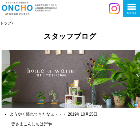
MENU
このページの本文へ
現
トップ
/
在
スタッフブログ
の
位
置：
ようやく慣れてきたなぁ・・・
2019年10月25日
皆さまこんにちは(^^)v