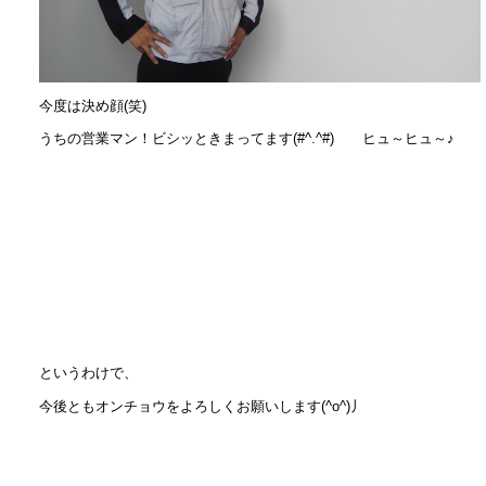
今度は決め顔(笑)
うちの営業マン！ビシッときまってます(#^.^#) ヒュ～ヒュ～♪
というわけで、
今後ともオンチョウをよろしくお願いします(^o^)丿