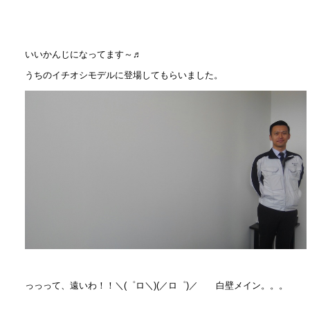
いいかんじになってます～♬
うちのイチオシモデルに登場してもらいました。
っっって、遠いわ！！＼(゜ロ＼)(／ロ゜)／ 白壁メイン。。。