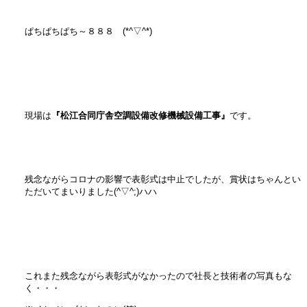
ぱちぱちぱち～８８８ (*^▽^*)
現場は
『松江合同庁舎空調設備改修機械設備工事』
です。
残念ながらコロナの影響で表彰式は中止でしたが、賞状はちゃんとい
ただいてまいりました(^▽^;)ハハ
これまた残念ながら表彰式がなかったので社長と技術者の写真もな
く・・・