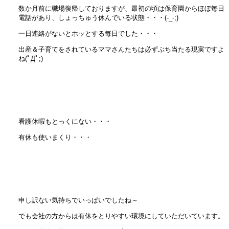
数か月前に職場復帰しておりますが、最初の頃は保育園からほぼ毎日
電話があり、しょっちゅう休んでいる状態・・・(-_-;)
一日連絡がないとホッとする毎日でした・・・
出産＆子育てをされているママさんたちは必ずぶち当たる現実ですよ
ね(ﾟДﾟ;)
看護休暇もとっくにない・・・
有休も使いまくり・・・
申し訳ない気持ちでいっぱいでしたね～
でも会社の方からは有休をとりやすい環境にしていただいています。