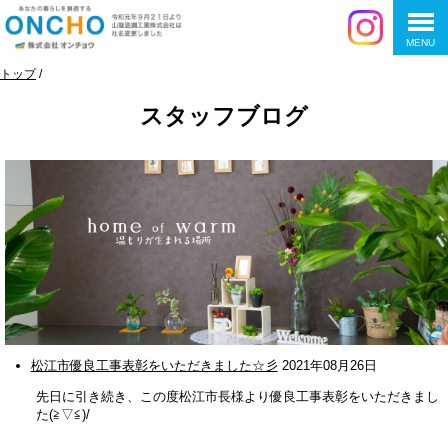
MENU
このページの本文へ
現
トップ
/
在
スタッフブログ
の
位
置：
松江市優良工事表彰をいただきました☆彡
2021年08月26日
先日に引き続き、この度松江市長様より優良工事表彰をいただきまし
た(≧▽≦)/